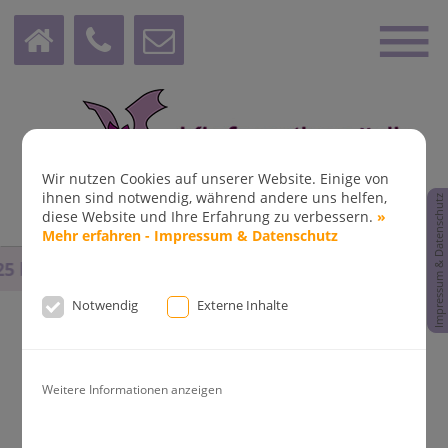
Wir nutzen Cookies auf unserer Website. Einige von
ihnen sind notwendig, während andere uns helfen,
Impressum & Datenschutz
diese Website und Ihre Erfahrung zu verbessern.
»
Mehr erfahren - Impressum & Datenschutz
bis
14.08.2025
und vom
31.08.2025
bis
02.09.2025
ble
Notwendig
Externe Inhalte
Weitere Informationen anzeigen