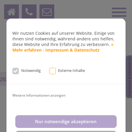
Wir nutzen Cookies auf unserer Website. Einige von
ihnen sind notwendig, während andere uns helfen,
diese Website und Ihre Erfahrung zu verbessern.
»
Mehr erfahren - Impressum & Datenschutz
Impressum & Datenschutz
Notwendig
Externe Inhalte
2025
bis
14.08.2025
und vom
31.08.2025
bis
02.09.202
Weitere Informationen anzeigen
Nur notwendige akzeptieren
Kieferorthopädie bei Kindern &