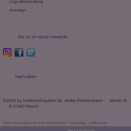
Lingualbehandlung
Invisalign
like us on social-networks
nach oben
©2026 by Kieferorthopädin Dr. Heike Fleddermann · Markt 35
· D-41460 Neuss
Bilder dieser Seite von: ©Dr. Fleddermann · ©Invisalign · ©3M Unitek ·
©Dentaurum · ©Incognito · ©Damon Ormco · Wechsler Bilder von: Dr.
Impressum