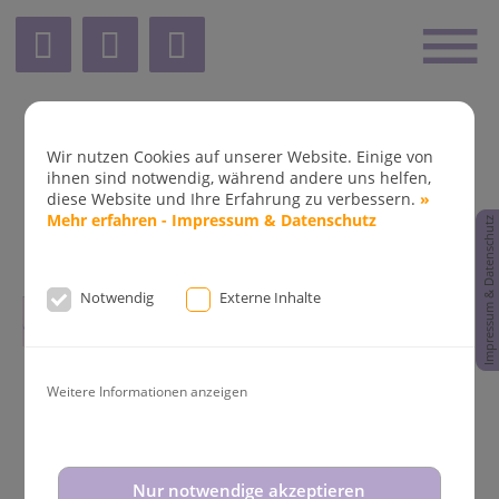
Wir nutzen Cookies auf unserer Website. Einige von
ihnen sind notwendig, während andere uns helfen,
diese Website und Ihre Erfahrung zu verbessern.
»
Mehr erfahren - Impressum & Datenschutz
Impressum & Datenschutz
Notwendig
Externe Inhalte
8.2025
bis
14.08.2025
und vom
31.08.2025
bis
02.09.
Weitere Informationen anzeigen
Nur notwendige akzeptieren