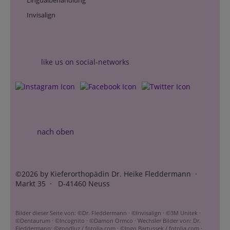
Lingualbehandlung
Invisalign
like us on social-networks
nach oben
©2026 by Kieferorthopädin Dr. Heike Fleddermann ·
Markt 35 · D-41460 Neuss
Bilder dieser Seite von: ©Dr. Fleddermann · ©Invisalign · ©3M Unitek ·
©Dentaurum · ©Incognito · ©Damon Ormco · Wechsler Bilder von: Dr.
Fleddermann; ©goodluz / fotolia.com · ©Ingo Bartussek / fotolia.com ·