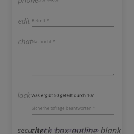
edit
Betreff *
chat
Nachricht *
Das nachfolgende Feld muss leer bleiben,
damit die Nachricht gesendet wird!
lock
Was ergibt 50 geteilt durch 10?
Sicherheitsfrage beantworten *
check_box_outline_blank
security
Ich stimme der Datenschutz­