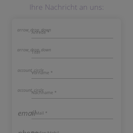
Ihre Nachricht an uns:
arrow_drop_down
Anrede *
arrow_drop_down
Titel
account_circle
Vorname *
account_circle
Nachname *
email
E-Mail *
phone
Telefon/Mobil