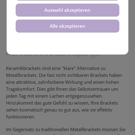
Auswahl akzeptieren
Keramik - Brackets
Alle akzeptieren
Man wird alles an Ihnen bemerken,
nur nicht Ihre Zahnspange!
Keramikbrackets sind eine "klare" Alternative zu
Metallbrackets. Die fast nicht sichtbaren Brackets haben
eine attraktive, zahnfarbene Wirkung und einen hohen
Tragekomfort. Dies gibt Ihnen das Selbstvertrauen um
jeden Tag mit einem Lachen entgegenzusehen.
Hinzukommt das gute Gefühl zu wissen, Ihre Brackets
sehen kosmetisch genau so gut aus, wie sie effektiv
funktionieren.
Im Gegensatz zu traditionellen Metallbrackets müssen Sie