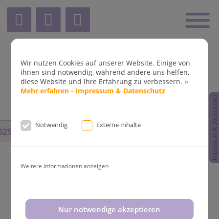
Wir nutzen Cookies auf unserer Website. Einige von
ihnen sind notwendig, während andere uns helfen,
diese Website und Ihre Erfahrung zu verbessern.
»
Mehr erfahren - Impressum & Datenschutz
Impressum & Datenschutz
Notwendig
Externe Inhalte
25
bis
14.08.2025
und vom
31.08.2025
bis
02.09.2025
b
Weitere Informationen anzeigen
Nur notwendige akzeptieren
Die ästhetische Variante