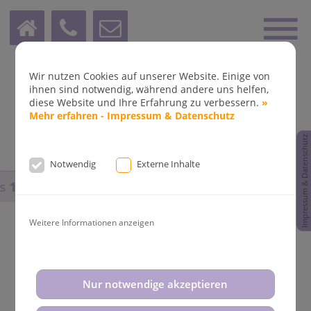
Wir nutzen Cookies auf unserer Website. Einige von
ihnen sind notwendig, während andere uns helfen,
diese Website und Ihre Erfahrung zu verbessern.
»
Mehr erfahren - Impressum & Datenschutz
Impressum & Datenschutz
Notwendig
Externe Inhalte
s
14.08.2025
und vom
31.08.2025
bis
02.09.2025
bleib
Weitere Informationen anzeigen
Aktuelle News aus der
Nur notwendige akzeptieren
Kieferorthopädie Dr. Fleddermann