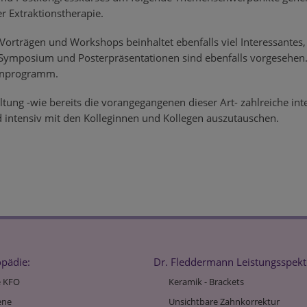
r Extraktionstherapie.
Vorträgen und Workshops beinhaltet ebenfalls viel Interessantes,
Symposium und Posterpräsentationen sind ebenfalls vorgesehen
enprogramm.
ltung -wie bereits die vorangegangenen dieser Art- zahlreiche int
nd intensiv mit den Kolleginnen und Kollegen auszutauschen.
opädie:
Dr. Fleddermann Leistungsspek
 KFO
Keramik - Brackets
ene
Unsichtbare Zahnkorrektur