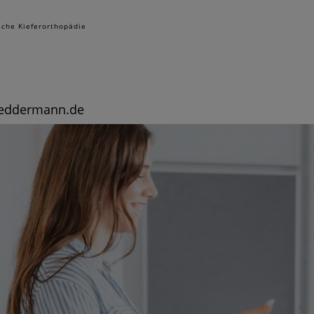
sche Kieferorthopädie
leddermann.de