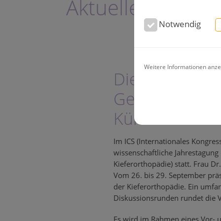
Aktuelle News a
Notwendig
Weitere Informationen anze
Die 85. Jahre
Gesellschaft f
Kürze!
Im ICS (Internationales Kongress
wissenschaftliche Jahrestagung
Kieferorthopädie) statt. Frau D
Vom 26. bis 29. September präs
der Kieferorthopädie. Ein umfa
Diskussionsrunden rundet die V
Es wird im Rahmen eines Vor-