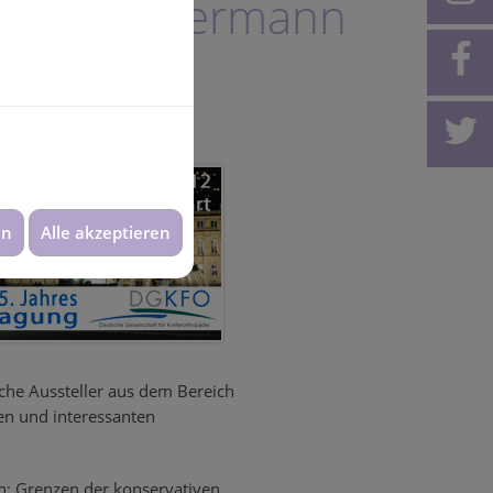
 Dr. Fleddermann
en
Alle akzeptieren
che Aussteller aus dem Bereich
en und interessanten
: Grenzen der konservativen