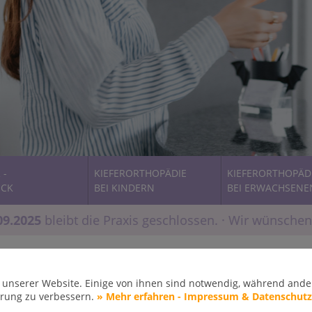
 -
KIEFERORTHOPÄDIE
KIEFERORTHOPÄD
ECK
BEI KINDERN
BEI ERWACHSENE
025
bleibt die Praxis geschlossen. · Wir wünschen
 unserer Website. Einige von ihnen sind notwendig, während ander
hrung zu verbessern.
» Mehr erfahren - Impressum & Datenschutz