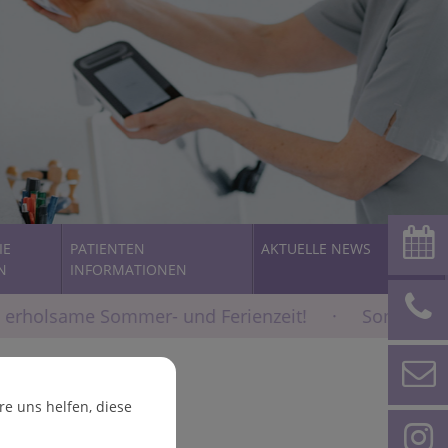
IE
PATIENTEN
AKTUELLE NEWS
N
INFORMATIONEN
 erholsame Sommer- und Ferienzeit! · Sommerferie
e uns helfen, diese