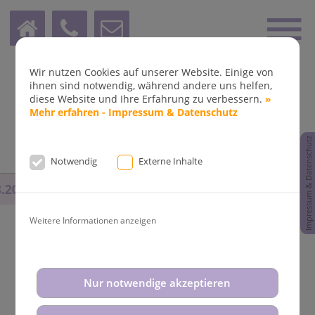
Wir nutzen Cookies auf unserer Website. Einige von
ihnen sind notwendig, während andere uns helfen,
diese Website und Ihre Erfahrung zu verbessern.
»
Mehr erfahren - Impressum & Datenschutz
Impressum & Datenschutz
Notwendig
Externe Inhalte
.2025
bis
14.08.2025
und vom
31.08.2025
bis
02.09.20
Weitere Informationen anzeigen
Aktuelle News aus der
Nur notwendige akzeptieren
Kieferorthopädie Dr. Fleddermann