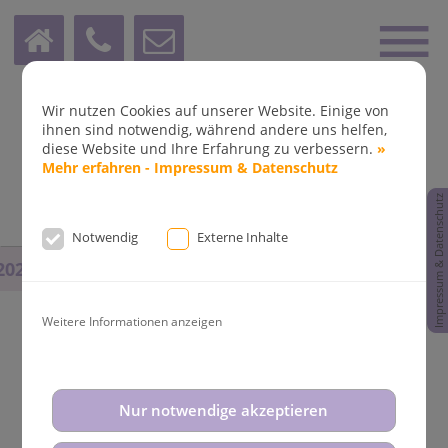
Wir nutzen Cookies auf unserer Website. Einige von
ihnen sind notwendig, während andere uns helfen,
diese Website und Ihre Erfahrung zu verbessern.
»
Mehr erfahren - Impressum & Datenschutz
Impressum & Datenschutz
Notwendig
Externe Inhalte
2025
bis
14.08.2025
und vom
31.08.2025
bis
02.09.202
Weitere Informationen anzeigen
Aktuelle News aus der
Nur notwendige akzeptieren
Kieferorthopädie Dr. Fleddermann