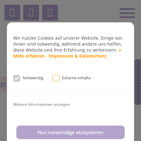
Wir nutzen Cookies auf unserer Website. Einige von
ihnen sind notwendig, während andere uns helfen,
diese Website und Ihre Erfahrung zu verbessern.
»
Mehr erfahren - Impressum & Datenschutz
Impressum & Datenschutz
Notwendig
Externe Inhalte
25
bis
14.08.2025
und vom
31.08.2025
bis
02.09.2025
b
Weitere Informationen anzeigen
Aktuelle News aus der
Nur notwendige akzeptieren
Kieferorthopädie Dr. Fleddermann