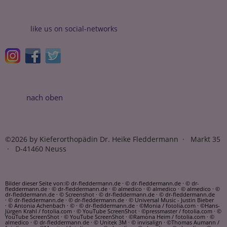
like us on social-networks
nach oben
©2026 by Kieferorthopädin Dr. Heike Fleddermann · Markt 35
· D-41460 Neuss
Bilder dieser Seite von:© dr-fleddermann.de · © dr-fleddermann.de · © dr-
fleddermann.de · © dr-fleddermann.de · © almedico · © almedico · © almedico · ©
dr-fleddermann.de · © Screenshot · © dr-fleddermann.de · © dr-fleddermann.de
· © dr-fleddermann.de · © dr-fleddermann.de · © Universal Music - Justin Bieber
· © Antonia Achenbach · © · © dr-fleddermann.de · ©Monia / fotolia.com · ©Hans-
Jürgen Krahl / fotolia.com · © YouTube ScreenShot · ©pressmaster / fotolia.com · ©
YouTube ScreenShot · © YouTube ScreenShot · ©Ramona Heim / fotolia.com · ©
almedico · © dr-fleddermann.de · © Unitek 3M · © invisalign · ©Thomas Aumann /