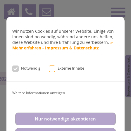
Wir nutzen Cookies auf unserer Website. Einige von
ihnen sind notwendig, während andere uns helfen,
diese Website und Ihre Erfahrung zu verbessern.
»
Mehr erfahren - Impressum & Datenschutz
Impressum & Datenschutz
Notwendig
Externe Inhalte
025
bis
14.08.2025
und vom
31.08.2025
bis
02.09.202
Weitere Informationen anzeigen
Aktuelle News aus der
Nur notwendige akzeptieren
Kieferorthopädie Dr. Fleddermann