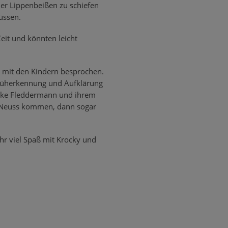
er Lippenbeißen zu schiefen
üssen.
eit und könnten leicht
e mit den Kindern besprochen.
 Früherkennung und Aufklärung
 Heike Fleddermann und ihrem
h Neuss kommen, dann sogar
ehr viel Spaß mit Krocky und