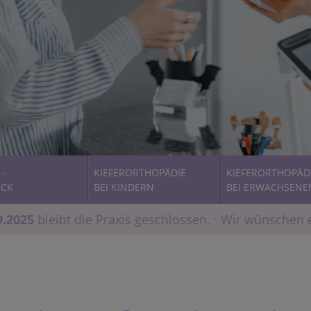
 -
KIEFERORTHOPÄDIE
KIEFERORTHOPÄD
ECK
BEI KINDERN
BEI ERWACHSENE
25
bleibt die Praxis geschlossen. · Wir wünschen 