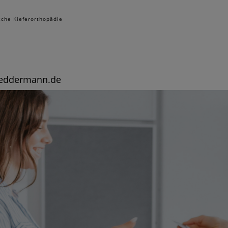
sche Kieferorthopädie
leddermann.de