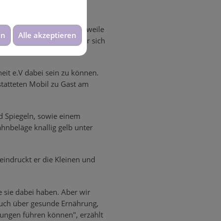
 Fleddermann sind mittlerweile
en
Alle akzeptieren
chtet, wie sehr die Kinder sich
eit e.V dabei sein zu können.
tatteten Mobil zu Gast am
d Spiegeln, sowie einem
hnbeläge knallig gelb unter
eindruckt er die Kleinen und
e sie dabei haben. Aber wir
 auch über gesunde Ernährung,
ungen führen können", erzählt