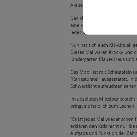
Aktuell war dieses Mal mit dabei
Das kleine Krokodil Krocky und
eine kleine Berühmtheit in Neu
jedes Mal über den Besuch des 
Nun hat sich auch KN-Aktuell ge
Dieses Mal waren Krocky und d
Kindergarten Blaues Haus und 
Das Mobil ist mit Schautafeln
"Kariestunnel" ausgestattet. In
Schwarzlicht aufleuchten sehen
Im absoluten Mittelpunkt steht 
bringt sie herzlich zum Lachen,
"Es ist jedes Mal wieder schön 
erklären den Kids nicht nur die
Aufgabe und Funktion der Zähn