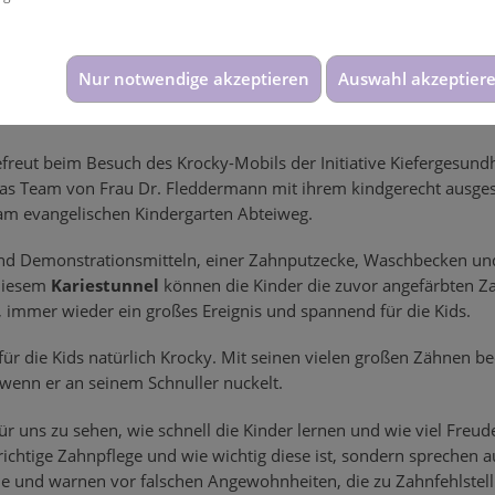
...
 sein Krocky-Mobil mit dem Team der Kieferorthopädie Dr. Heike
Nur notwendige akzeptieren
Auswahl akzeptier
ss und nicht mehr wegzudenken. Wir haben schon oft darüber beri
Krokodils freuen.
freut beim Besuch des Krocky-Mobils der Initiative Kiefergesundh
as Team von Frau Dr. Fleddermann mit ihrem kindgerecht ausges
am evangelischen Kindergarten Abteiweg.
 und Demonstrationsmitteln, einer Zahnputzecke, Waschbecken un
 diesem
Kariestunnel
können die Kinder die zuvor angefärbten Za
, immer wieder ein großes Ereignis und spannend für die Kids.
für die Kids natürlich Krocky. Mit seinen vielen großen Zähnen be
 wenn er an seinem Schnuller nuckelt.
für uns zu sehen, wie schnell die Kinder lernen und wie viel Freud
 richtige Zahnpflege und wie wichtig diese ist, sondern sprechen
e und warnen vor falschen Angewohnheiten, die zu Zahnfehlstell