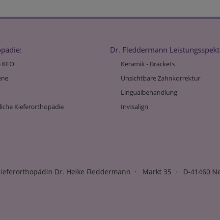
opädie:
Dr. Fleddermann Leistungsspek
 KFO
Keramik - Brackets
ene
Unsichtbare Zahnkorrektur
Lingualbehandlung
liche Kieferorthopädie
Invisalign
ieferorthopädin Dr. Heike Fleddermann · Markt 35 · D-41460 N