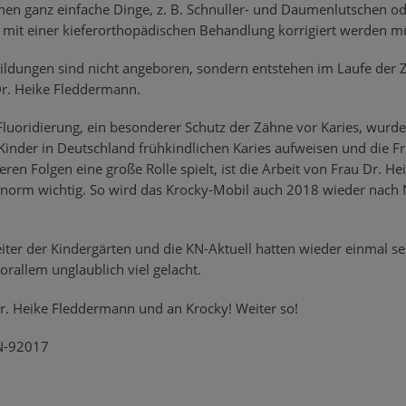
en ganz einfache Dinge, z. B. Schnuller- und Daumenlutschen od
 mit einer kieferorthopädischen Behandlung korrigiert werden m
bildungen sind nicht angeboren, sondern entstehen im Laufe der Z
Dr. Heike Fleddermann.
luoridierung, ein besonderer Schutz der Zähne vor Karies, wurd
 Kinder in Deutschland frühkindlichen Karies aufweisen und die
eren Folgen eine große Rolle spielt, ist die Arbeit von Frau Dr.
norm wichtig. So wird das Krocky-Mobil auch 2018 wieder nac
iter der Kindergärten und die KN-Aktuell hatten wieder einmal s
orallem unglaublich viel gelacht.
r. Heike Fleddermann und an Krocky! Weiter so!
KN-92017