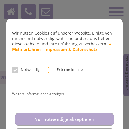
Wir nutzen Cookies auf unserer Website. Einige von
ihnen sind notwendig, während andere uns helfen,
diese Website und Ihre Erfahrung zu verbessern.
»
Mehr erfahren - Impressum & Datenschutz
Impressum & Datenschutz
Notwendig
Externe Inhalte
2025
bis
14.08.2025
und vom
31.08.2025
bis
02.09.202
Weitere Informationen anzeigen
Aktuelle News aus der
Nur notwendige akzeptieren
Kieferorthopädie Dr. Fleddermann