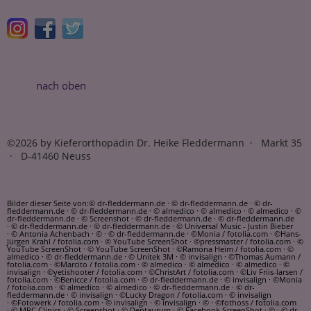
nach oben
©2026 by Kieferorthopädin Dr. Heike Fleddermann · Markt 35
· D-41460 Neuss
Bilder dieser Seite von:© dr-fleddermann.de · © dr-fleddermann.de · © dr-
fleddermann.de · © dr-fleddermann.de · © almedico · © almedico · © almedico · ©
dr-fleddermann.de · © Screenshot · © dr-fleddermann.de · © dr-fleddermann.de
· © dr-fleddermann.de · © dr-fleddermann.de · © Universal Music - Justin Bieber
· © Antonia Achenbach · © · © dr-fleddermann.de · ©Monia / fotolia.com · ©Hans-
Jürgen Krahl / fotolia.com · © YouTube ScreenShot · ©pressmaster / fotolia.com · ©
YouTube ScreenShot · © YouTube ScreenShot · ©Ramona Heim / fotolia.com · ©
almedico · © dr-fleddermann.de · © Unitek 3M · © invisalign · ©Thomas Aumann /
fotolia.com · ©Marcito / fotolia.com · © almedico · © almedico · © almedico · ©
invisalign · ©yetishooter / fotolia.com · ©ChristArt / fotolia.com · ©Liv Friis-larsen /
fotolia.com · ©Benicce / fotolia.com · © dr-fleddermann.de · © invisalign · ©Monia
/ fotolia.com · © almedico · © almedico · © dr-fleddermann.de · © dr-
fleddermann.de · © invisalign · ©Lucky Dragon / fotolia.com · © invisalign
· ©Fotowerk / fotolia.com · © invisalign · © invisalign · © · ©fothoss / fotolia.com
· © MRC Clinics · © Screenshot · © Dentaurum · © Facebook ScreenShot · © · © dr-