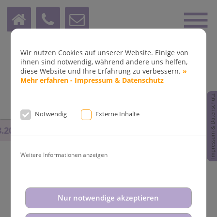
Wir nutzen Cookies auf unserer Website. Einige von
ihnen sind notwendig, während andere uns helfen,
diese Website und Ihre Erfahrung zu verbessern.
»
Mehr erfahren - Impressum & Datenschutz
Impressum & Datenschutz
Notwendig
Externe Inhalte
.2025
bis
14.08.2025
und vom
31.08.2025
bis
02.09.20
Weitere Informationen anzeigen
Aktuelle News aus der
Nur notwendige akzeptieren
Kieferorthopädie Dr. Fleddermann